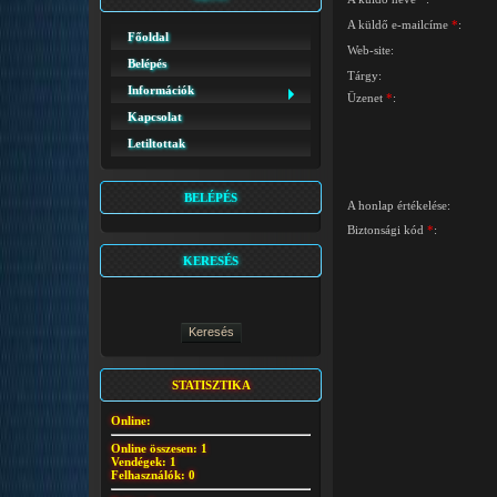
A küldő e-mailcíme
*
:
Főoldal
Web-site:
Belépés
Tárgy:
Információk
Üzenet
*
:
Kapcsolat
Letiltottak
BELÉPÉS
A honlap értékelése:
Biztonsági kód
*
:
KERESÉS
STATISZTIKA
Online:
Online összesen:
1
Vendégek:
1
Felhasználók:
0