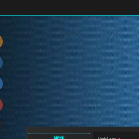
MENÜ
A küldő neve
*
: